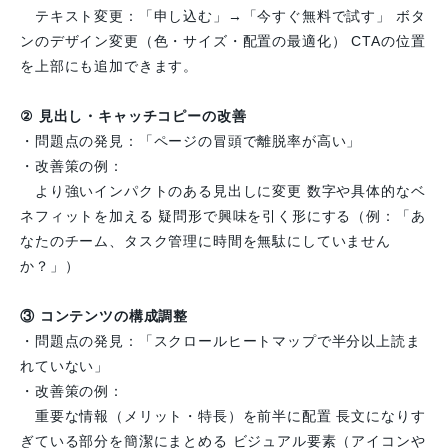
テキスト変更：「申し込む」→「今すぐ無料で試す」 ボタ
ンのデザイン変更（色・サイズ・配置の最適化） CTAの位置
を上部にも追加できます。
② 見出し・キャッチコピーの改善
・問題点の発見：「ページの冒頭で離脱率が高い」
・改善策の例：
より強いインパクトのある見出しに変更 数字や具体的なベ
ネフィットを加える 疑問形で興味を引く形にする（例：「あ
なたのチーム、タスク管理に時間を無駄にしていません
か？」）
③ コンテンツの構成調整
・問題点の発見：「スクロールヒートマップで半分以上読ま
れていない」
・改善策の例：
重要な情報（メリット・特長）を前半に配置 長文になりす
ぎている部分を簡潔にまとめる ビジュアル要素（アイコンや