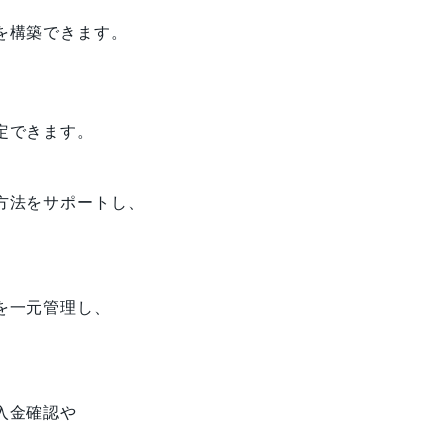
を構築できます。
。
定できます。
方法をサポートし、
を一元管理し、
入金確認や
。