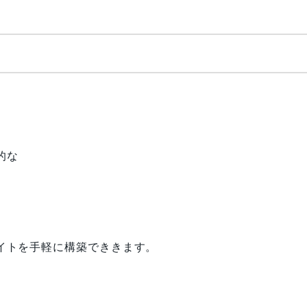
的な
。
イトを手軽に構築でききます。