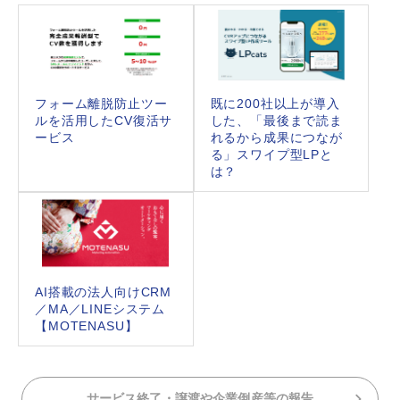
フォーム離脱防止ツー
既に200社以上が導入
ルを活用したCV復活サ
した、「最後まで読ま
ービス
れるから成果につなが
る」スワイプ型LPと
は？
AI搭載の法人向けCRM
／MA／LINEシステム
【MOTENASU】
サービス終了・譲渡や企業倒産等の報告